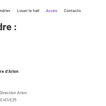
ndrier
Louer le hall
Accès
Contacts
re :
re d’Arlon
 Direction Arlon
n E411/E25